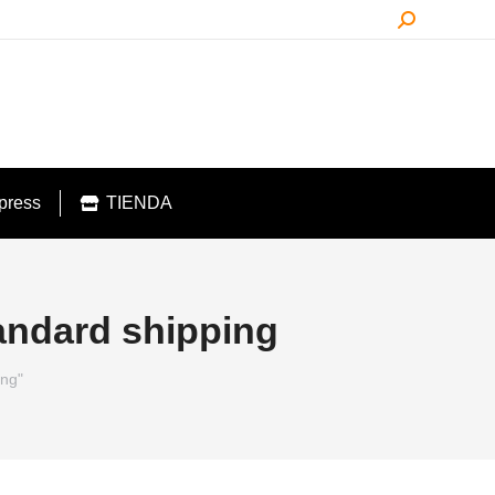
Buscar:
press
TIENDA
andard shipping
ing"