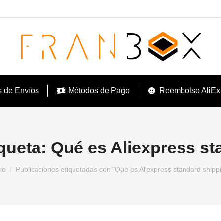
s de Envíos
Métodos de Pago
Reembolso AliEx
iqueta:
Qué es Aliexpress st
tás aquí:
cio
Publicaciones etiquetadas con "Qué es Aliexpress standard shipp