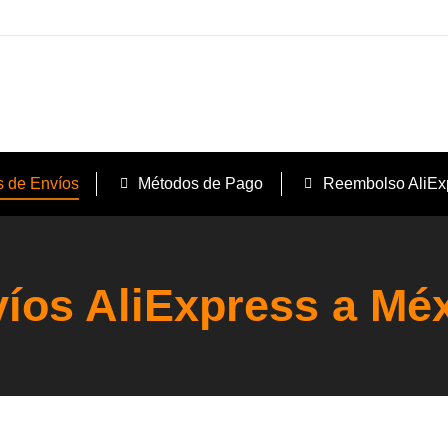
s de Envíos
Métodos de Pago
Reembolso AliEx
íos AliExpress a Mé