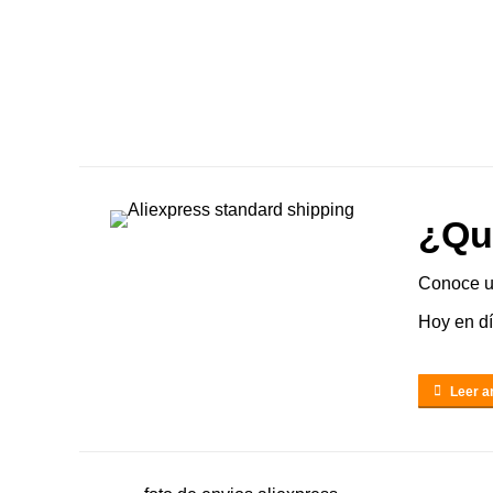
¿Qu
Conoce un
Hoy en dí
Leer ar