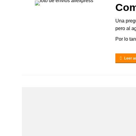
Com
Una preg
pero al a
Por lo tan
Leer ar