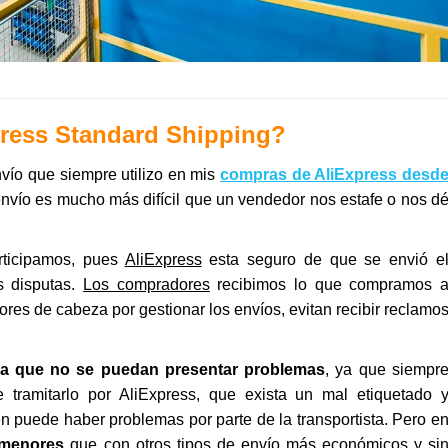
ress Standard Shipping?
nvío que siempre utilizo en mis
compras de AliExpress desd
 envío es mucho más difícil que un vendedor nos estafe o nos d
rticipamos, pues
AliExpress
esta seguro de que se envió e
s disputas.
Los compradores
recibimos lo que compramos 
ores de cabeza por gestionar los envíos, evitan recibir reclamo
ica que no se puedan presentar problemas
, ya que siempr
 tramitarlo por AliExpress, que exista un mal etiquetado 
 puede haber problemas por parte de la transportista. Pero e
menores
que con otros tipos de envío más económicos y si