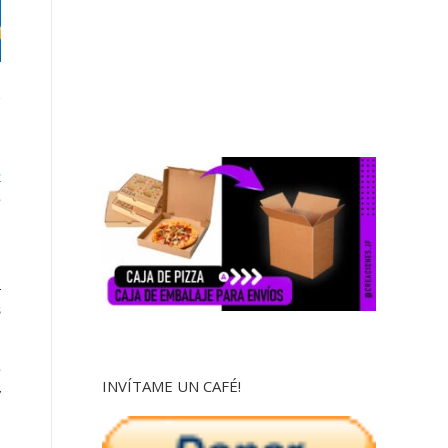
e
é
l
a
s
e
INVÍTAME UN CAFÉ!
y
n
n