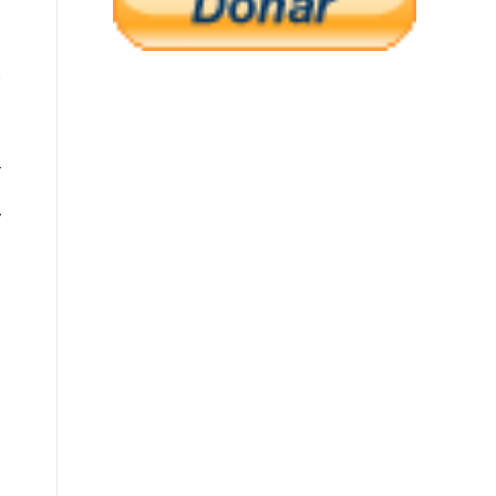
a
,
y