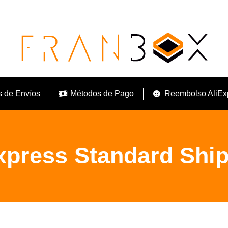
s de Envíos
Métodos de Pago
Reembolso AliEx
xpress Standard Shi