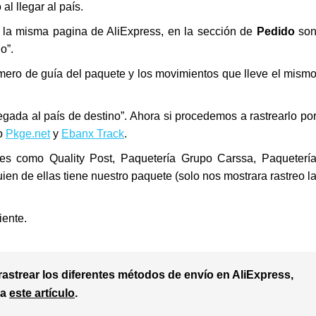
al llegar al país.
de la misma pagina de AliExpress, en la sección de
Pedido
so
o”.
mero de guía del paquete y los movimientos que lleve el mism
egada al país de destino”. Ahora si procedemos a rastrearlo po
mo
Pkge.net
y
Ebanx Track
.
les como Quality Post, Paquetería Grupo Carssa, Paqueterí
ien de ellas tiene nuestro paquete (solo nos mostrara rastreo l
iente.
astrear los diferentes métodos de envío en AliExpress,
ca
este artículo
.