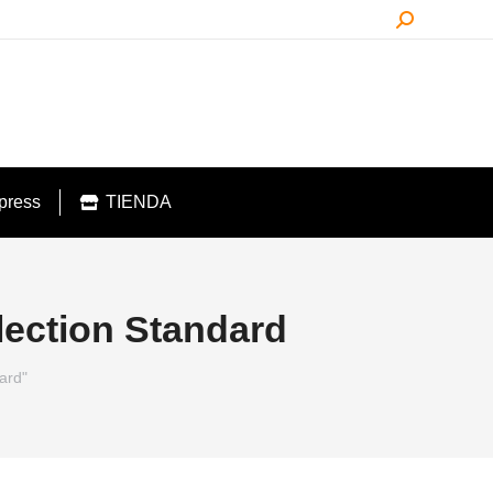
Buscar:
press
TIENDA
lection Standard
ard"