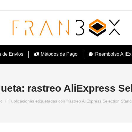
s de Envíos
Métodos de Pago
Reembolso AliEx
queta:
rastreo AliExpress Se
ás aquí:
io
Publicaciones etiquetadas con "rastreo AliExpress Selection Stand