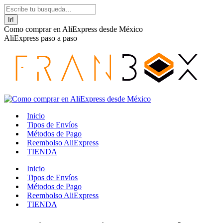
Saltar
Facebook
Instagram
YouTube
Buscar:
al
page
page
page
contenido
opens
opens
opens
Como comprar en AliExpress desde México
in
in
in
AliExpress paso a paso
new
new
new
window
window
window
Inicio
Tipos de Envíos
Métodos de Pago
Reembolso AliExpress
TIENDA
Inicio
Tipos de Envíos
Métodos de Pago
Reembolso AliExpress
TIENDA